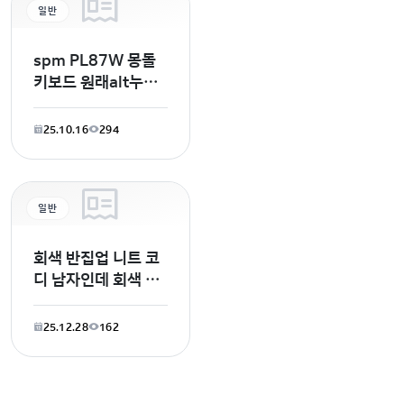
일반
spm PL87W 몽돌
키보드 원래alt누르
면 한국어로 바꼈는
데 안바뀌고 alt누르
25.10.16
294
면 앱 설정 문서 검색
창이
일반
회색 반집업 니트 코
디 남자인데 회색 반
집업 니트에 어울리
는 바지 알려주세요
25.12.28
162
데님류도 좋은데 다
른것도 알고싶어요!