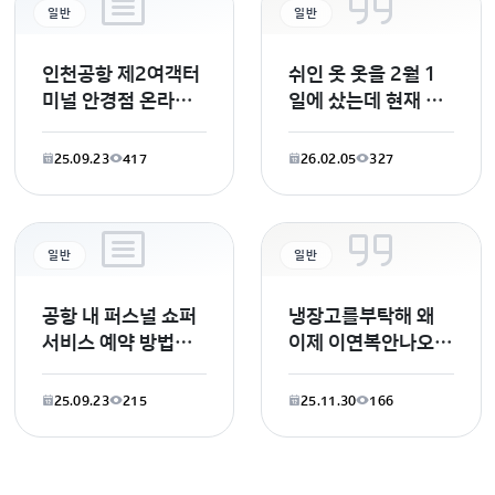
일반
일반
인천공항 제2여객터
쉬인 옷 옷을 2월 1
미널 안경점 온라인
일에 샀는데 현재 상
면세점에서 미우미우
태가 (패키지는 최근
리가드 안경을 구입
처리 단계를
25.09.23
417
26.02.05
327
하고,시중에서 도수
렌즈를 맞춰서 가면,
일반
일반
공항 내 퍼스널 쇼퍼
냉장고를부탁해 왜
서비스 예약 방법과
이제 이연복안나오나
혜택은 무엇인가요?
요
로마 피우미치노 공
25.09.23
215
25.11.30
166
항에서 제공하는 퍼
스널 쇼퍼 서비스에
대해 자세히 알고