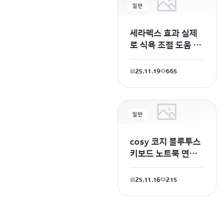
일반
세라펙스 효과 실제
로 식욕 조절 도움 되
나요? 요즘 GLP 계
열이라고 하는 식욕
25.11.19
665
조절 제품들이 많던
데그중에서 세라펙스
효과 좋다고
일반
cosy 코지 블루투스
키보드 노트북 연결
안됨 아니 연결 방법
인터넷 찾아보니까
25.11.16
215
원래 사진 같은 화면
이 뜨기