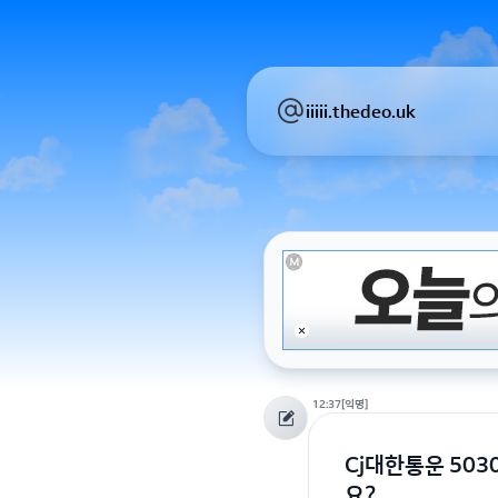
iiiii.thedeo.uk
12:37
[익명]
Cj대한통운 50
요?