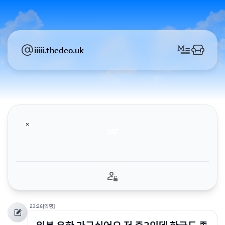
iiiii.thedeo.uk
23:26
[익명]